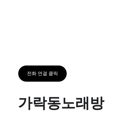
실장은 잠깐의 이익을 위해서 주대를 올리거나
팁을 요구하지 않습니다.
​저희 송파구 룸은 어떠한 팁 강요와 부당한 금
액을 청구 드리지 않고 있으며, 고객의 만족을
위해 최선을 다해 돌아가시는 길까지 케어를 도
와드려요.
전화 연결 클릭
가락동노래방